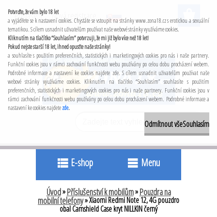
Potvrďte, že vám bylo 18 let
Přihlášení
Nová registrace
a vyjádřete se k nastavení cookies. Chystáte se vstoupit na stránky www.zona18.cz s erotickou a sexuální
tematikou. S cílem usnadnit uživatelům používat naše webové stránky využíváme cookies.
Kliknutím na tlačítko “Souhlasím” potvrzuji, že mi již bylo více než 18 let!
Pokud nejste starší 18 let, ihned opusťte naše stránky!
a souhlasíte s použitím preferenčních, statistických i marketingových cookies pro nás i naše partnery.
Funkční cookies jsou v rámci zachování funkčnosti webu používány po celou dobu procházení webem.
Podrobné informace a nastavení ke cookies najdete zde. S cílem usnadnit uživatelům používat naše
webové stránky využíváme cookies. Kliknutím na tlačítko “Souhlasím” souhlasíte s použitím
preferenčních, statistických i marketingových cookies pro nás i naše partnery. Funkční cookies jsou v
rámci zachování funkčnosti webu používány po celou dobu procházení webem. Podrobné informace a
nastavení ke cookies najdete
zde
.
Odmítnout vše
Souhlasím
E-shop
Menu
Úvod
»
Příslušenství k mobilům
»
Pouzdra na
mobilní telefony
»
Xiaomi Redmi Note 12, 4G pouzdro
obal Camshield Case kryt NILLKIN černý