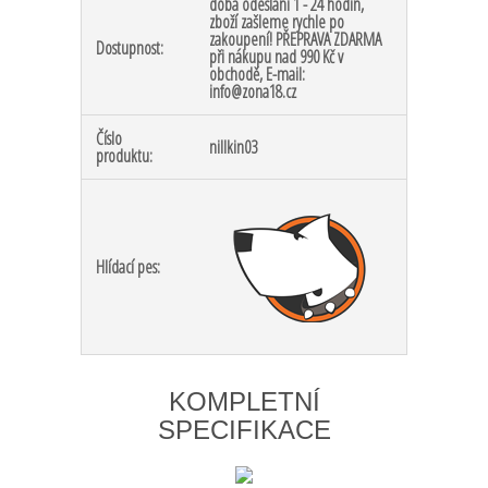
doba odeslání 1 - 24 hodin,
zboží zašleme rychle po
zakoupení! PŘEPRAVA ZDARMA
Dostupnost:
při nákupu nad 990 Kč v
obchodě, E-mail:
info@zona18.cz
Číslo
nillkin03
produktu:
Hlídací pes:
KOMPLETNÍ
SPECIFIKACE