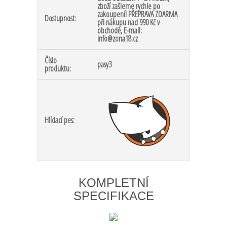
zboží zašleme rychle po
zakoupení! PŘEPRAVA ZDARMA
Dostupnost:
při nákupu nad 990 Kč v
obchodě, E-mail:
info@zona18.cz
Číslo
pasy3
produktu:
Hlídací pes:
KOMPLETNÍ
SPECIFIKACE