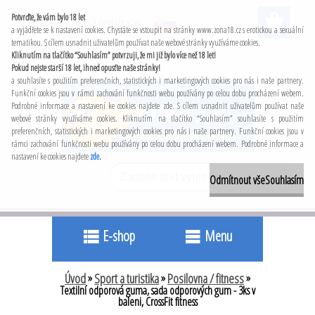
Potvrďte, že vám bylo 18 let
Přihlášení
Nová registrace
a vyjádřete se k nastavení cookies. Chystáte se vstoupit na stránky www.zona18.cz s erotickou a sexuální
tematikou. S cílem usnadnit uživatelům používat naše webové stránky využíváme cookies.
Kliknutím na tlačítko “Souhlasím” potvrzuji, že mi již bylo více než 18 let!
Pokud nejste starší 18 let, ihned opusťte naše stránky!
a souhlasíte s použitím preferenčních, statistických i marketingových cookies pro nás i naše partnery.
Funkční cookies jsou v rámci zachování funkčnosti webu používány po celou dobu procházení webem.
Podrobné informace a nastavení ke cookies najdete zde. S cílem usnadnit uživatelům používat naše
webové stránky využíváme cookies. Kliknutím na tlačítko “Souhlasím” souhlasíte s použitím
preferenčních, statistických i marketingových cookies pro nás i naše partnery. Funkční cookies jsou v
rámci zachování funkčnosti webu používány po celou dobu procházení webem. Podrobné informace a
nastavení ke cookies najdete
zde
.
Odmítnout vše
Souhlasím
E-shop
Menu
Úvod
»
Sport a turistika
»
Posilovna / fitness
»
Textilní odporová guma, sada odporových gum - 3ks v
baleni, CrossFit fitness