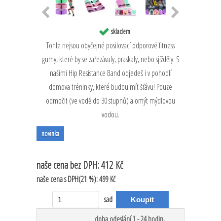
skladem
Tohle nejsou obyčejné posilovací odporové fitness
gumy, které by se zařezávaly, praskaly, nebo sjížděly. S
našimi Hip Resistance Band odjedeš i v pohodlí
domova tréninky, které budou mít šťávu! Pouze
odmočit (ve vodě do 30 stupnů) a omýt mýdlovou
vodou.
novinka
naše cena
bez DPH:
412 Kč
naše cena
s DPH(21 %):
499 Kč
sad
doba odeslání 1 - 24 hodin,