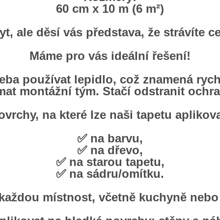
60 cm x 10 m (6 m²)
yt, ale děsí vás představa, že strávít
Máme pro vás ideální řešení!
řeba používat lepidlo, což znamená rych
mat montážní tým. Stačí odstranit ochra
ovrchy, na které lze naši tapetu aplikova
✅ na barvu,
✅ na dřevo,
✅ na starou tapetu,
✅ na sádru/omítku.
o každou místnost, včetně kuchyně nebo