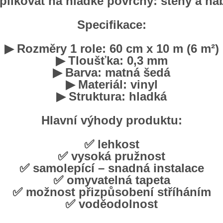
plikovat na hladké povrchy: stěny a ná
Specifikace:
▶ Rozměry 1 role: 60 cm x 10 m (6 m²)
▶ Tloušťka: 0,3 mm
▶ Barva: matná
šedá
▶ Materiál: vinyl
▶ Struktura: hladká
Hlavní výhody produktu:
✅ lehkost
✅ vysoká pružnost
✅ samolepící – snadná instalace
✅ omyvatelná tapeta
✅ možnost přizpůsobení stříháním
✅ voděodolnost