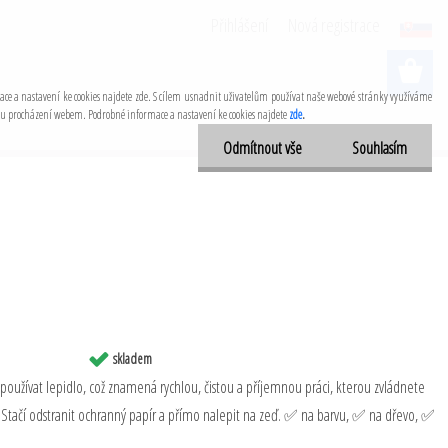
Přihlášení
Nová registrace
ace a nastavení ke cookies najdete zde. S cílem usnadnit uživatelům používat naše webové stránky využíváme
dobu procházení webem. Podrobné informace a nastavení ke cookies najdete
zde
.
Odmítnout vše
Souhlasím
skladem
 používat lepidlo, což znamená rychlou, čistou a příjemnou práci, kterou zvládnete
 Stačí odstranit ochranný papír a přímo nalepit na zeď. ✅ na barvu, ✅ na dřevo, ✅