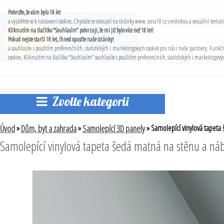
Potvrďte, že vám bylo 18 let
a vyjádřete se k nastavení cookies. Chystáte se vstoupit na stránky www.zona18.cz s erotickou a sexuální tem
Kliknutím na tlačítko “Souhlasím” potvrzuji, že mi již bylo více než 18 let!
Pokud nejste starší 18 let, ihned opusťte naše stránky!
a souhlasíte s použitím preferenčních, statistických i marketingových cookies pro nás i naše partnery. Fu
cookies. Kliknutím na tlačítko “Souhlasím” souhlasíte s použitím preferenčních, statistických i marketingov
O nás / Kontakt
Zvolte kategorii
Úvod
»
Dům, byt a zahrada
»
Samolepící 3D panely
»
Samolepící vinylová tapeta
Samolepící vinylová tapeta šedá matná na stěnu a ná