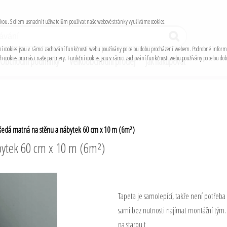
atikou. S cílem usnadnit uživatelům používat naše webové stránky využíváme cookies.
nkční cookies jsou v rámci zachování funkčnosti webu používány po celou dobu procházení webem. Podrobné inform
ých cookies pro nás i naše partnery. Funkční cookies jsou v rámci zachování funkčnosti webu používány po celou 
Obchodní podmínky
Velkoobchodní prodej
Jak nakupovat
 šedá matná na stěnu a nábytek 60 cm x 10 m (6m²)
bytek 60 cm x 10 m (6m²)
Tapeta je samolepící, takže není potřeba
sami bez nutnosti najímat montážní tým.
na starou t