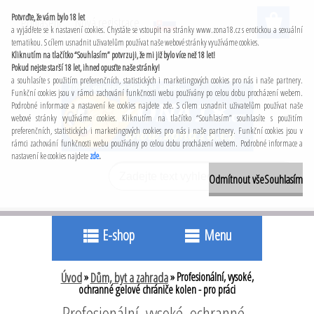
Potvrďte, že vám bylo 18 let
Přihlášení
Nová registrace
a vyjádřete se k nastavení cookies. Chystáte se vstoupit na stránky www.zona18.cz s erotickou a sexuální
tematikou. S cílem usnadnit uživatelům používat naše webové stránky využíváme cookies.
Kliknutím na tlačítko “Souhlasím” potvrzuji, že mi již bylo více než 18 let!
Pokud nejste starší 18 let, ihned opusťte naše stránky!
a souhlasíte s použitím preferenčních, statistických i marketingových cookies pro nás i naše partnery.
Funkční cookies jsou v rámci zachování funkčnosti webu používány po celou dobu procházení webem.
Podrobné informace a nastavení ke cookies najdete zde. S cílem usnadnit uživatelům používat naše
webové stránky využíváme cookies. Kliknutím na tlačítko “Souhlasím” souhlasíte s použitím
preferenčních, statistických i marketingových cookies pro nás i naše partnery. Funkční cookies jsou v
rámci zachování funkčnosti webu používány po celou dobu procházení webem. Podrobné informace a
nastavení ke cookies najdete
zde
.
Odmítnout vše
Souhlasím
E-shop
Menu
Úvod
»
Dům, byt a zahrada
»
Profesionální, vysoké,
ochranné gelové chrániče kolen - pro práci
Profesionální, vysoké, ochranné