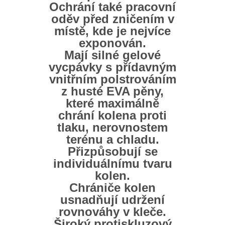
Ochrání také pracovní
oděv před zničením v
místě, kde je nejvíce
exponován.
Mají silné gelové
vycpávky s přídavným
vnitřním polstrováním
z husté EVA pěny,
které maximálně
chrání kolena proti
tlaku, nerovnostem
terénu a chladu.
Přizpůsobují se
individuálnímu tvaru
kolen.
Chrániče kolen
usnadňují udržení
rovnováhy v kleče.
Široký protiskluzový