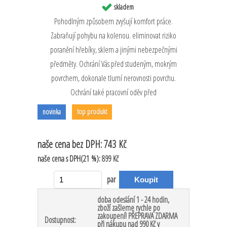
skladem
Pohodlným způsobem zvyšují komfort práce.
Zabraňují pohybu na kolenou. eliminovat riziko
poranění hřebíky, sklem a jinými nebezpečnými
předměty. Ochrání Vás před studeným, mokrým
povrchem, dokonale tlumí nerovnosti povrchu.
Ochrání také pracovní oděv před
novinka
top produkt
naše cena
bez DPH:
743 Kč
naše cena
s DPH(21 %):
899 Kč
par
doba odeslání 1 - 24 hodin,
zboží zašleme rychle po
zakoupení! PŘEPRAVA ZDARMA
Dostupnost:
při nákupu nad 990 Kč v