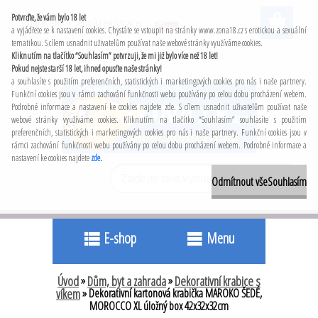
Potvrďte, že vám bylo 18 let
Přihlášení
Nová registrace
a vyjádřete se k nastavení cookies. Chystáte se vstoupit na stránky www.zona18.cz s erotickou a sexuální
tematikou. S cílem usnadnit uživatelům používat naše webové stránky využíváme cookies.
Kliknutím na tlačítko “Souhlasím” potvrzuji, že mi již bylo více než 18 let!
Pokud nejste starší 18 let, ihned opusťte naše stránky!
a souhlasíte s použitím preferenčních, statistických i marketingových cookies pro nás i naše partnery.
Funkční cookies jsou v rámci zachování funkčnosti webu používány po celou dobu procházení webem.
Podrobné informace a nastavení ke cookies najdete zde. S cílem usnadnit uživatelům používat naše
webové stránky využíváme cookies. Kliknutím na tlačítko “Souhlasím” souhlasíte s použitím
preferenčních, statistických i marketingových cookies pro nás i naše partnery. Funkční cookies jsou v
rámci zachování funkčnosti webu používány po celou dobu procházení webem. Podrobné informace a
nastavení ke cookies najdete
zde
.
Odmítnout vše
Souhlasím
E-shop
Menu
Úvod
»
Dům, byt a zahrada
»
Dekorativní krabice s
víkem
»
Dekorativní kartonová krabička MAROKO ŠEDÉ,
MOROCCO XL úložný box 42x32x32cm