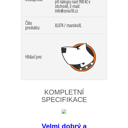
při nákupu nad 990 Kč v
obchodě, E-mail:
info@zona18.cz
Číslo
XL074 / marokoXL
produktu:
Hlídací pes:
KOMPLETNÍ
SPECIFIKACE
Velmi dobrý a