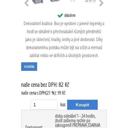
skladem
Dekorativní krabice. Box je vyroben z pevné lepenky a
hodí se ideálně k přechovávání různých předmětů
jako je oblečení, hračky, knihy a jiné drobnosti. Díky
dekorativnímu potisku může být na očích a nemusí
zabírat místo ve skříních a úložných prostorech.
novinka
naše cena
bez DPH:
82 Kč
naše cena
s DPH(21 %):
99 Kč
kus
doba odeslání 1 - 24 hodin,
zboží zašleme rychle po
zakoupení! PŘEPRAVA ZDARMA
Dostupnost: