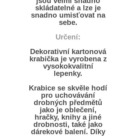
jsou velmi snadno
skládatelné a lze je
snadno umisťovat na
sebe.
Určení:
Dekorativní kartonová
krabička je vyrobena z
vysokokvalitní
lepenky.
Krabice se skvěle hodí
pro uchovávání
drobných předmětů
jako je oblečení,
hračky, knihy a jiné
drobnosti,
také jako
dárekové balení.
Díky